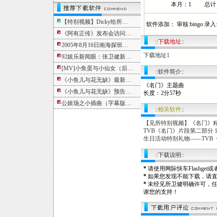
本月：1 总计：1
【特别视频】Dicky给所…
软件添加： 审核:bingo 录入:b
《阿有正传》发布会访问…
::
下载地址
::
2005年8月16日南海探班…
下载地址1
92娱乐新闻眼：张卫健新…
[MV]小鱼蛋与小仙女（后…
::软件简介::
《小鱼儿与花无缺》最新…
《名门》主题曲
《小鱼儿与花无缺》预告…
长度：2分57秒
公娱场之小插曲（字幕版…
::
相关软件
::
【见所特别视频】《名门》精彩
TVB《名门》片段第二部分 19
生日活动特别礼物——TVB《名
::下载说明::
*
请使用网际快车Flashg
*
如果您发现不能下载，请
*
未经见所卫健明确许可，
谢您的支持！