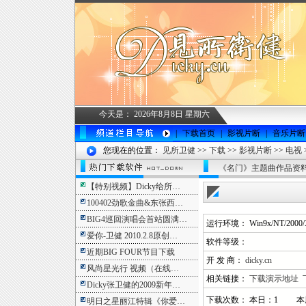
今天是：
2026年8月8日 星期六
|
下载首页
|
影视片断
|
音乐片断
您现在的位置：
见所卫健
>>
下载
>>
影视片断
>>
电视
《名门》主题曲作品资
【特别视频】Dicky给所…
100402劲歌金曲&东张西…
BIG4巡回演唱会首站圆满…
运行环境： Win9x/NT/2000/
爱你-卫健 2010.2.8原创…
软件等级：
近期BIG FOUR节目下载
开 发 商：
dicky.cn
风尚星光行 视频（在线…
相关链接：
下载演示地址
Dicky张卫健的2009新年…
下载次数： 本日：1 本
明日之星丽江特辑《你爱…