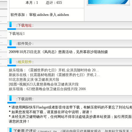
本月：1 总计：655
软件添加： 审核:aidishen 录入:aidishen
…
::
下载地址
::
下载地址1
…
…
::软件简介::
…
2009年10月25日北京《风尚志》慈善活动，见所慕容沙现场拍摄
…
::
相关软件
::
…
娱乐现场：《震撼世界的七日》开机 众演员随时待命 20…
新娱乐在线：抗震题材电视剧《震撼世界的七日》开机 2…
93北京慈善义演 张卫健表演片段
[组图+视频]623儿童慈善晚会张卫健表演片段
娱乐现场：623慈善晚会张卫健后台搞怪片段 2006
::下载说明::
*
请使用网际快车Flashget或者影音传送带下载，有解压密码的不要忘了到论
*
如果您发现不能下载，请直接在评论中说明，谢谢！
*
未经见所卫健明确许可，任何网站不得非法盗链及抄袭本站资源；如引用页面
谢您的支持！
（评论内容只代表网友观点，与本站立场无关