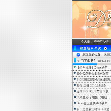
今天是：
2026年8月
|
您现在的位置：
见所
【特别视频】Dicky给所…
100402劲歌金曲&东张西
BIG4巡回演唱会首站圆满
爱你-卫健 2010.2.8原创…
近期BIG FOUR节目下载
风尚星光行 视频（在线…
Dicky张卫健的2009新年…
明日之星丽江特辑《你爱