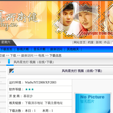
8日 星期六
|
网站首页
|
档案
|
新闻
|
作品
|
下载首页
|
影视片断
|
音乐片断
|
媒体访问
|
其他相关
|
卫健
>>
下载
>>
媒体访问
>>
电视
>> 下载信息
风尚星光行 视频（在线+下载）
风尚星光行 视频（在线+下载）
…
…
运行环境： Win9x/NT/2000/XP/2003
软件等级：
★★★
开 发 商：
慕容沙
相关链接：
下载演示地址
下载注册地址
下载次数： 本日：1 本周：1
…