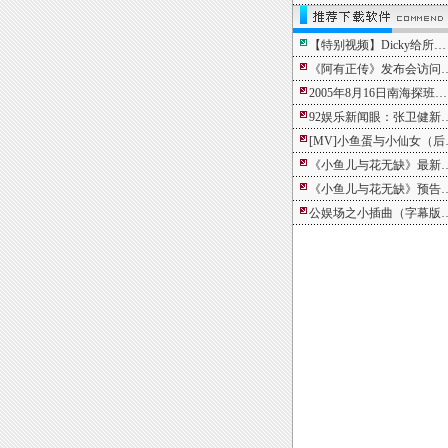
【特别视频】Dicky给所…
《阿有正传》发布会访问
2005年8月16日南海探班…
92娱乐新闻眼：张卫健新
[MV]小鱼蛋与小仙女（后
《小鱼儿与花无缺》最新
《小鱼儿与花无缺》预告
公娱场之小插曲（字幕版