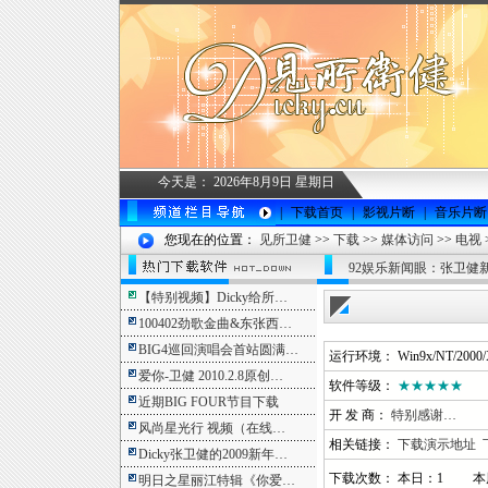
今天是：
2026年8月9日 星期日
|
下载首页
|
影视片断
|
音乐片断
您现在的位置：
见所卫健
>>
下载
>>
媒体访问
>>
电视
92娱乐新闻眼：张卫健新
【特别视频】Dicky给所…
100402劲歌金曲&东张西…
BIG4巡回演唱会首站圆满…
运行环境： Win9x/NT/2000/
爱你-卫健 2010.2.8原创…
软件等级：
★★★★★
近期BIG FOUR节目下载
开 发 商：
特别感谢…
风尚星光行 视频（在线…
相关链接：
下载演示地址
Dicky张卫健的2009新年…
下载次数： 本日：1 本
明日之星丽江特辑《你爱…