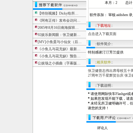
本月：2 总计：3
【特别视频】Dicky给所…
软件添加： 审核:aidishen 录入:
《阿有正传》发布会访问…
::
下载地址
::
2005年8月16日南海探班…
点击进入下载页面
92娱乐新闻眼：张卫健新…
[MV]小鱼蛋与小仙女（后…
::软件简介::
《小鱼儿与花无缺》最新…
特别感谢汀汀芳兰提供
《小鱼儿与花无缺》预告…
::
相关软件
::
公娱场之小插曲（字幕版…
张卫健曾志伟出席母校五十周年
27周年万千星辉贺台庆 张卫健
::下载说明::
*
请使用网际快车Flashg
*
如果您发现不能下载，请
*
未经见所卫健明确许可，
谢您的支持！
评论人