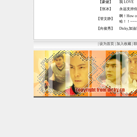
【
豪健
】
我 LOVE
【
张冰
】
永远支持你,永远
啊！How c
【
管文静
】
哈！！~~~
【
向俊秀
】
Dicky
|
设为首页
|
加入收藏
|