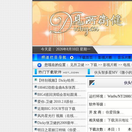
今天是：
2026年8月10日 星期一
|
下载首页
|
影视片断
|
音乐片断
您现在的位置：
见所卫健
>>
下载
>>
影视片断
>>
电视
伙头智多星MV《微小的
【特别视频】Dicky给所…
伙头
100402劲歌金曲&东张西…
BIG4巡回演唱会首站圆满…
运行环境： Win9x/NT/2000/X
爱你-卫健 2010.2.8原创…
软件等级：
近期BIG FOUR节目下载
开 发 商：
你爱我像…
风尚星光行 视频（在线…
相关链接：
下载演示地址
Dicky张卫健的2009新年…
下载次数： 本日：1 本
明日之星丽江特辑《你爱…