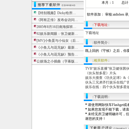
本月：1 总计：1
【特别视频】Dicky给所…
软件添加： 审核:aidishen 录入:
《阿有正传》发布会访问…
::
下载地址
::
2005年8月16日南海探班…
下载地址
92娱乐新闻眼：张卫健新…
[MV]小鱼蛋与小仙女（后…
::软件简介::
《小鱼儿与花无缺》最新…
既上回的《守候》之后，你
《小鱼儿与花无缺》预告…
::
相关软件
::
公娱场之小插曲（字幕版…
TVB“娱乐直播”张卫健张
《伙头智多星》片头
娱乐大搜查《功夫足球》&
伙头三兄弟齐打娱乐在线广告（200
娱乐在线：四个伙头智多星做菜各
::下载说明::
*
请使用网际快车Flashg
*
如果您发现不能下载，请
*
未经见所卫健明确许可，
谢您的支持！